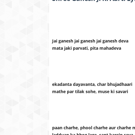
Jai ganesh jai ganesh jai ganesh deva
mata jaki parvati, pita mahadeva
ekadanta dayavanta, char bhujadhaari
mathe par tilak sohe, muse ki savari
paan charhe, phool charhe aur charhe 
ladduan ka bhog lage, sant karein seva