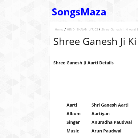
SongsMaza
/
/
Home
HINDI BHAJAN LYRICS
Shree Ganesh Ji Ki Aarti L
Shree Ganesh Ji Ki 
Shree Ganesh Ji Aarti Details
Aarti
Shri Ganesh Aarti
Album
Aartiyan
Singer
Anuradha Paudwal
Music
Arun Paudwal